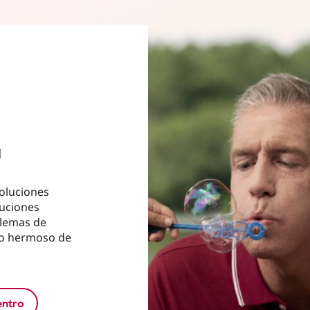
a
soluciones
luciones
blemas de
lo hermoso de
entro