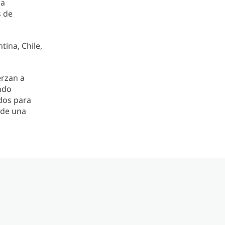
 a
s de
tina, Chile,
erzan a
ndo
dos para
 de una