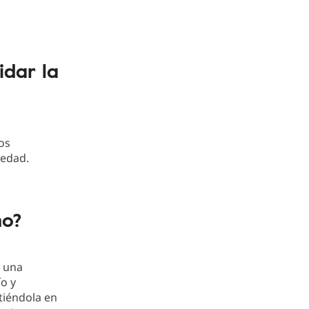
idar la
os
 edad.
no?
, una
ío y
rtiéndola en