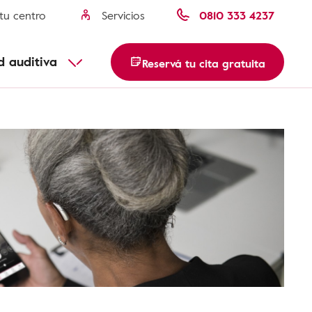
tu centro
Servicios
0810 333 4237
Misofonia
Parotiditis paperas
usca tu centro
d auditiva
Reservá tu cita gratuita
Descubre más