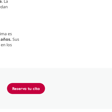
a
. La
edan
tima es
 años.
Sus
 en los
Reserva tu cita