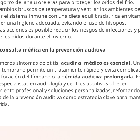
r gorro de lana u orejeras para proteger los oídos del frío.
cambios bruscos de temperatura y ventilar los ambientes de
r el sistema inmune con una dieta equilibrada, rica en vita
r una higiene adecuada, evitando el uso de hisopos.
as acciones es posible reducir los riesgos de infecciones y 
e los oídos durante el invierno.
a consulta médica en la prevención auditiva
imeros síntomas de otitis,
acudir al médico es esencial.
Un
o temprano permite un tratamiento rápido y evita complica
foración del tímpano o la p
érdida auditiva prolongada
. E
especialistas en audiología y centros auditivos ofrecen
ento profesional y soluciones personalizadas, reforzando
 de la prevención auditiva como estrategia clave para man
ida.