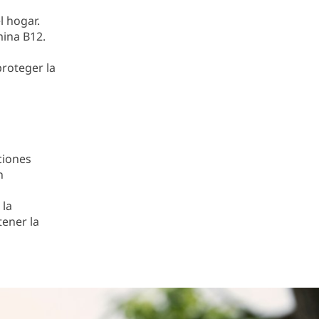
l hogar.
mina B12.
proteger la
ciones
n
 la
tener la