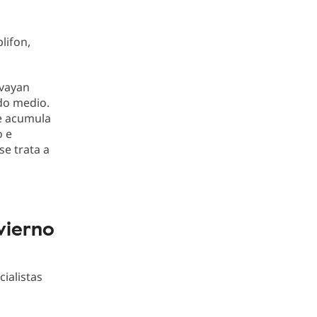
lifon,
 vayan
ído medio.
ue acumula
o e
se trata a
vierno
cialistas