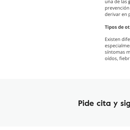
una de las
prevención 
derivar en 
Tipos de ot
Existen dif
especialme
síntomas má
oídos, fieb
Pide cita y s