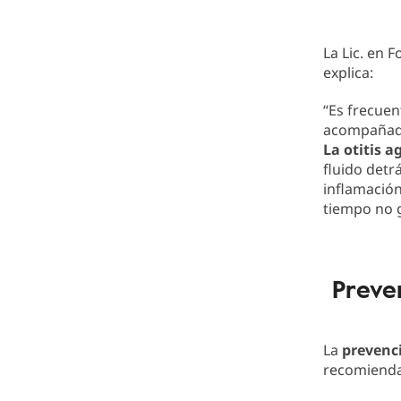
La Lic. en 
explica:
“Es frecuen
acompañados
La otitis 
fluido detr
inflamación
tiempo no 
Preve
La
prevenci
recomienda