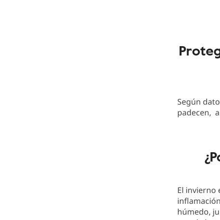
Proteg
Según datos
padecen, al
¿P
El invierno
inflamación
húmedo, jun