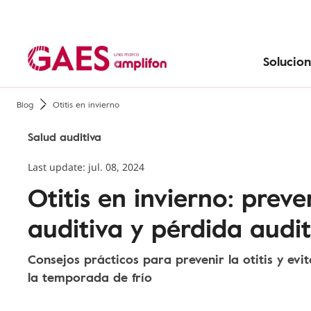
Precios de audífonos
Prevenir la pérdida de audición
Tecnología
Pérdida de audición con la edad
Solucion
Blog
Otitis en invierno
Salud auditiva
Last update: jul. 08, 2024
Otitis en invierno: prev
auditiva y pérdida audit
Consejos prácticos para prevenir la otitis y evi
la temporada de frío