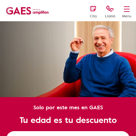
Cita
Llamá
Menu
Solo por este mes en GAES
Tu edad es tu descuento