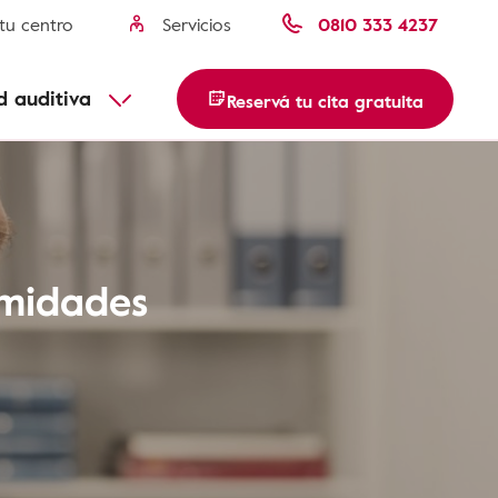
tu centro
Servicios
0810 333 4237
Misofonia
Parotiditis paperas
usca tu centro
d auditiva
Reservá tu cita gratuita
Descubre más
rmidades