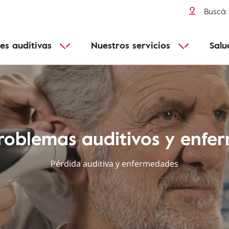
Pérdida de audición y edad
audífonos
Conéctate a todos tus dispositivos
Más informacion
Buscá 
Enfermedades infantiles
Conectividad
B
es auditivas
Nuestros servicios
Salu
Adecuado para todos
Funcionales
roblemas auditivos y enfe
Pérdida auditiva y enfermedades