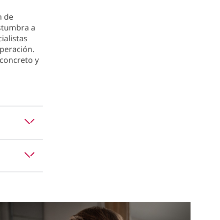
n de
ostumbra a
ialistas
uperación.
 concreto y