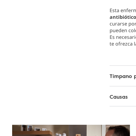
Esta enfer
antibiótic
curarse por
pueden colo
Es necesari
te ofrezca 
Tímpano 
Causas