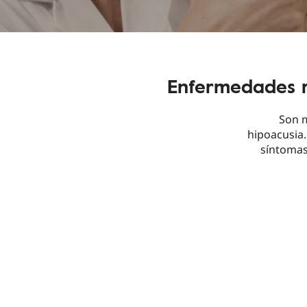
Enfermedades r
Son m
hipoacusia.
síntomas