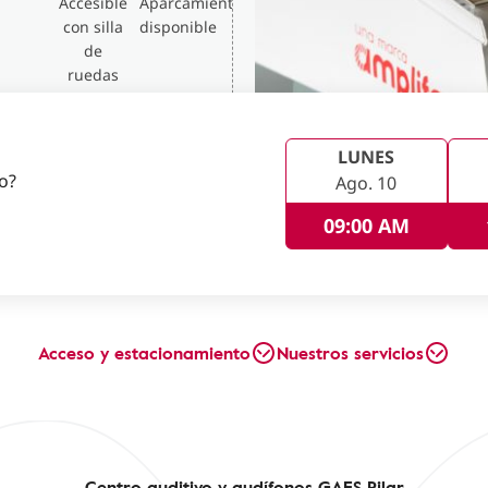
Accesible
Aparcamiento
con silla
disponible
de
ruedas
LUNES
no?
Ago. 10
09:00 AM
Acceso y estacionamiento
Nuestros servicios
Centro auditivo y audífonos GAES Pilar