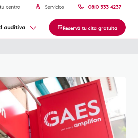
tu centro
Servicios
0810 333 4237
Misofonia
Parotiditis paperas
usca tu centro
d auditiva
Reservá tu cita gratuita
Descubre más