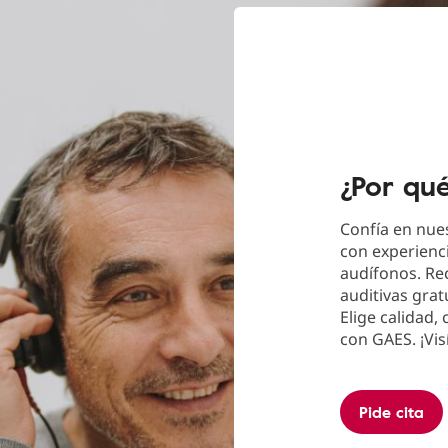
¿Por qu
Confía en nues
con experienci
audífonos. Re
auditivas grat
Elige calidad,
con GAES. ¡Vis
Pide cita