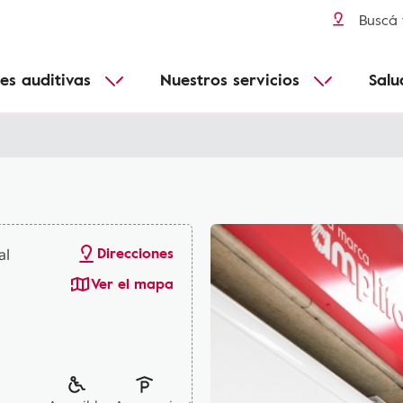
Pérdida de audición y edad
audífonos
Conéctate a todos tus dispositivos
Más informacion
Buscá 
Enfermedades infantiles
Conectividad
B
es auditivas
Nuestros servicios
Salu
Adecuado para todos
Funcionales
Direcciones
al
Ver el mapa