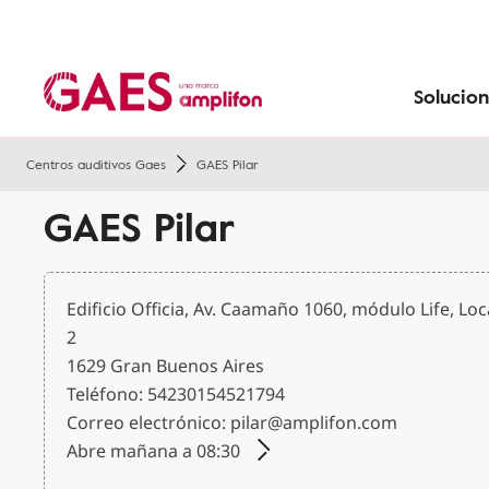
Precios de audífonos
Prevenir la pérdida de audición
Tecnología
Pérdida de audición con la edad
Solucion
Centros auditivos Gaes
GAES Pilar
GAES Pilar
Edificio Officia, Av. Caamaño 1060, módulo Life, Loc
2
1629 Gran Buenos Aires
Teléfono: 54230154521794
Correo electrónico: pilar@amplifon.com
Abre mañana a 08:30