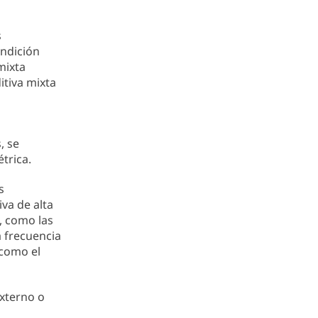
s
ondición
mixta
itiva mixta
, se
trica.
s
iva de alta
s, como las
a frecuencia
 como el
externo o