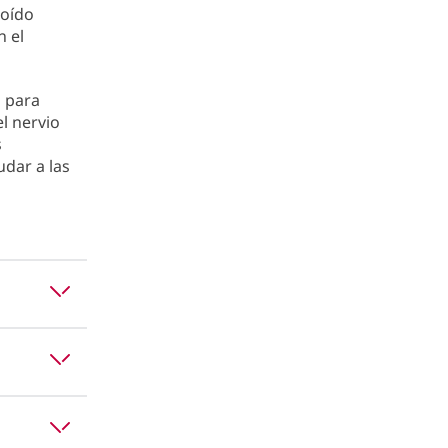
 oído
n el
o para
l nervio
s
dar a las