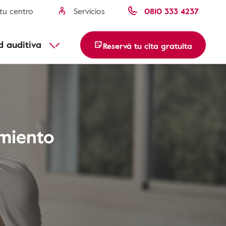
tu centro
Servicios
0810 333 4237
Misofonia
Parotiditis paperas
usca tu centro
d auditiva
Reservá tu cita gratuita
Descubre más
amiento