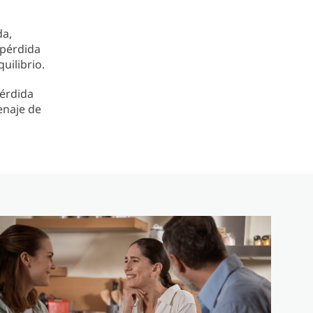
da,
 pérdida
uilibrio.
pérdida
enaje de