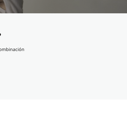
?
 combinación